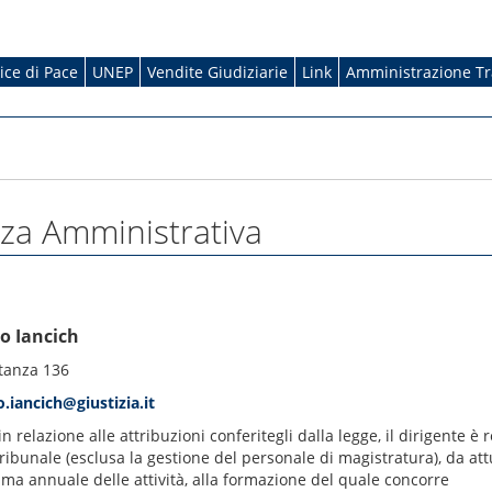
dice di Pace
UNEP
Vendite Giudiziarie
Link
Amministrazione T
nza Amministrativa
o Iancich
stanza 136
.iancich@giustizia.it
in relazione alle attribuzioni conferitegli dalla legge, il dirigente è
ibunale (esclusa la gestione del personale di magistratura), da attu
ma annuale delle attività, alla formazione del quale concorre