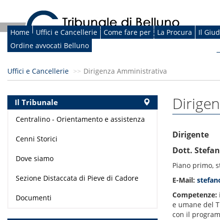
Home
Uffici e Cancellerie
Come fare per
La Procura
Il Giu
Ordine avvocati Belluno
Uffici e Cancellerie
Dirigenza Amministrativa
Dirige
Il Tribunale
Centralino - Orientamento e assistenza
Dirigente
Cenni Storici
Dott. Stefan
Dove siamo
Piano primo, 
Sezione Distaccata di Pieve di Cadore
E-Mail:
stefano
Competenze:
Documenti
e umane del Tr
con il program