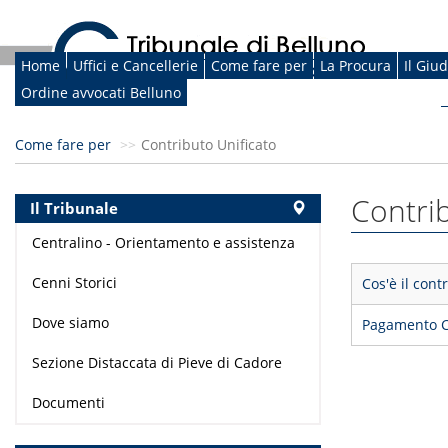
Home
Uffici e Cancellerie
Come fare per
La Procura
Il Giu
Ordine avvocati Belluno
Come fare per
Contributo Unificato
Contrib
Il Tribunale
Centralino - Orientamento e assistenza
Cenni Storici
Cos'è il contr
Dove siamo
Pagamento Co
Sezione Distaccata di Pieve di Cadore
Documenti