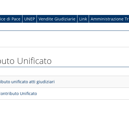
dice di Pace
UNEP
Vendite Giudiziarie
Link
Amministrazione T
uto Unificato
ibuto unificato atti giudiziari
ntributo Unificato